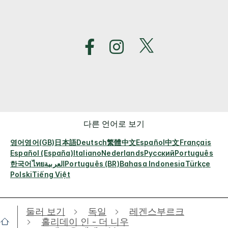
다른 언어로 보기
영어
영어(GB)
日本語
Deutsch
繁體中文
Español
中文
Français
Español (España)
Italiano
Nederlands
Русский
Português
한국어
ไทย
العربية
Português (BR)
Bahasa Indonesia
Türkçe
Polski
Tiếng Việt
둘러 보기
독일
레겐스부르크
홀리데이 인 - 더 니우