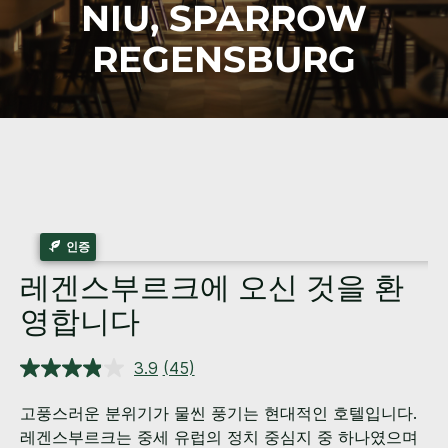
NIU,
SPARROW
REGENSBURG
인증
레겐스부르크에 오신 것을 환
영합니다
3.9
(45)
상
품
평
고풍스러운 분위기가 물씬 풍기는 현대적인 호텔입니다.
읽
레겐스부르크는 중세 유럽의 정치 중심지 중 하나였으며
기.