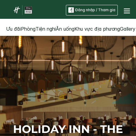
Đăng nhập / Tham gia
Ưu đãi
Phòng
Tiện nghi
Ăn uống
Khu vực địa phương
Gallery
HOLIDAY INN - THE