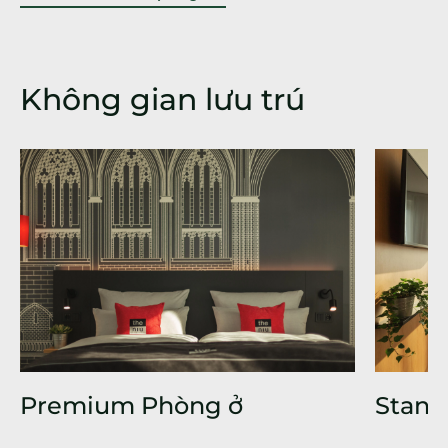
Không gian lưu trú
Premium Phòng ở
Stand