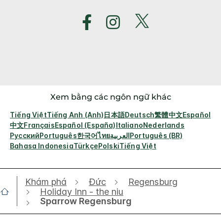
Xem bằng các ngôn ngữ khác
Tiếng Việt
Tiếng Anh (Anh)
日本語
Deutsch
繁體中文
Español
中文
Français
Español (España)
Italiano
Nederlands
Русский
Português
한국어
ไทย
العربية
Português (BR)
Bahasa Indonesia
Türkçe
Polski
Tiếng Việt
Khám phá
Đức
Regensburg
Holiday Inn - the niu
Sparrow Regensburg