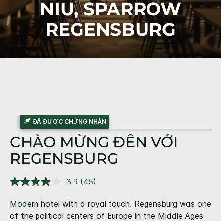
NIU,
SPARROW
REGENSBURG
ĐÃ ĐƯỢC CHỨNG NHẬN
CHÀO MỪNG ĐẾN VỚI
REGENSBURG
3.9
(45)
Đọc
45
đánh
Modern hotel with a royal touch. Regensburg was one
giá.
of the political centers of Europe in the Middle Ages
Liên