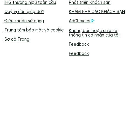
IHG thương hiệu toàn cầu
Phát triển Khách sạn
Quý vị cần giúp đỡ?
KHÁM PHÁ CÁC KHÁCH SẠN
Điều khoản sử dụng
AdChoices
Trung tâm bảo mật và cookie
Không bán hoặc chia sẻ
thông tin cá nhân của tôi
Sơ đồ Trang
Feedback
Feedback
Đặt phòng trực tuyến hoặc gọi:
1 877 834 3613