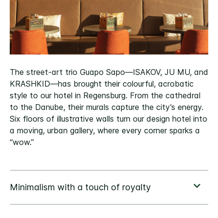
The street-art trio Guapo Sapo—ISAKOV, JU MU, and
KRASHKID—has brought their colourful, acrobatic
style to our hotel in Regensburg. From the cathedral
to the Danube, their murals capture the city’s energy.
Six floors of illustrative walls turn our design hotel into
a moving, urban gallery, where every corner sparks a
“wow.”