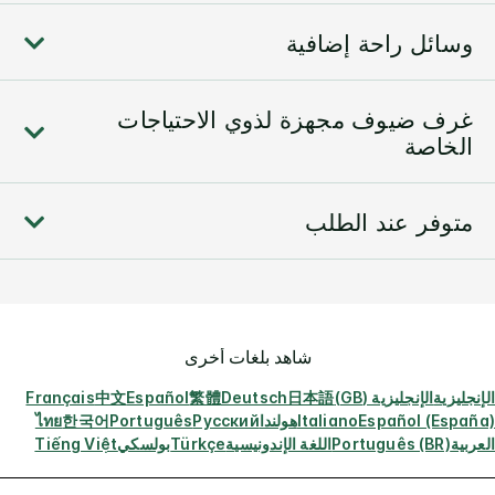
وسائل راحة إضافية
غرف ضيوف مجهزة لذوي الاحتياجات
الخاصة
متوفر عند الطلب
شاهد بلغات أخرى
الإنجليزية
الإنجليزية (GB)
日本語
Deutsch
繁體
Español
中文
Français
Español (España)
Italiano
هولندا
Русский
Português
한국어
ไทย
العربية
Português (BR)
اللغة الإندونيسية
Türkçe
بولسكي
Tiếng Việt