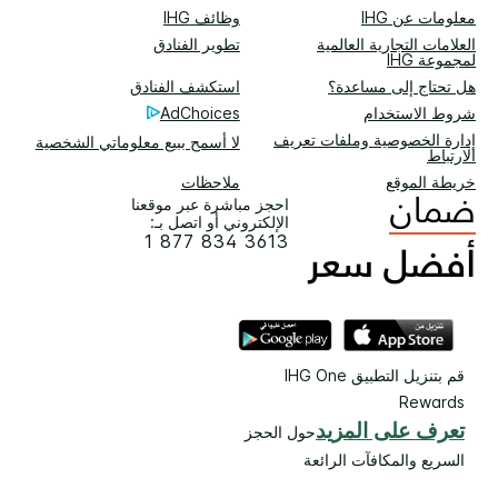
معلومات عن IHG
وظائف IHG
العلامات التجارية العالمية
تطوير الفنادق
لمجموعة IHG
هل تحتاج إلى مساعدة؟
استكشف الفنادق
شروط الاستخدام
AdChoices
إدارة الخصوصية وملفات تعريف
لا أسمح ببيع معلوماتي الشخصية
الارتباط
خريطة الموقع
ملاحظات
احجز مباشرة عبر موقعنا
الإلكتروني أو اتصل بـ:
1 877 834 3613
قم بتنزيل التطبيق IHG One
Rewards
تعرف على المزيد
حول الحجز
السريع والمكافآت الرائعة