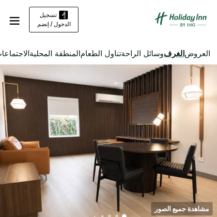
تسجيل
الدخول / إنضم
العروض
الغرف
وسائل الراحة
تناول الطعام
المنطقة المحلية
الاجتماعا
مشاهدة جميع الصور