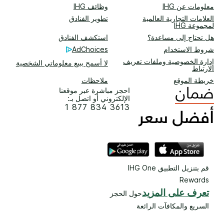
معلومات عن IHG
وظائف IHG
العلامات التجارية العالمية
تطوير الفنادق
لمجموعة IHG
هل تحتاج إلى مساعدة؟
استكشف الفنادق
شروط الاستخدام
AdChoices
إدارة الخصوصية وملفات تعريف
لا أسمح ببيع معلوماتي الشخصية
الارتباط
خريطة الموقع
ملاحظات
احجز مباشرة عبر موقعنا
الإلكتروني أو اتصل بـ:
1 877 834 3613
قم بتنزيل التطبيق IHG One
Rewards
تعرف على المزيد
حول الحجز
السريع والمكافآت الرائعة