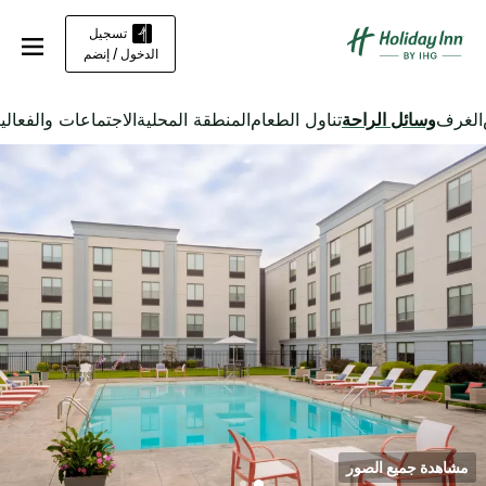
تسجيل
الدخول / إنضم
الغرف
وسائل الراحة
تناول الطعام
المنطقة المحلية
الاجتماعات والفعالي
مشاهدة جميع الصور