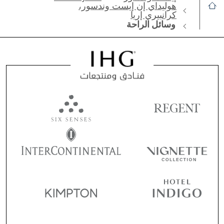
هوليداي إن إيست وندسور،
كرانبيري إريا
وسائل الراحة