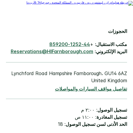
الحجوزات
مكتب الاستقبال:
+
44-1252-859200
البريد الإلكتروني:
Reservations@HIFarnborough.com
Lynchford Road Hampshire Farnborough، GU14 6AZ
United Kingdom
تفاصيل مواقف السيارات والمواصلات
تسجيل الوصول
: ٢:٠٠ م
تسجيل المغادرة
: ١١:٠٠ ص
الحد الأدنى لسن تسجيل الوصول
: 18