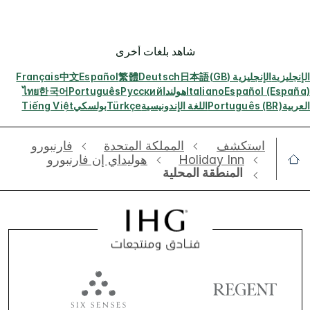
شاهد بلغات أخرى
الإنجليزية
الإنجليزية (GB)
日本語
Deutsch
繁體
Español
中文
Français
Español (España)
Italiano
هولندا
Русский
Português
한국어
ไทย
العربية
Português (BR)
اللغة الإندونيسية
Türkçe
بولسكي
Tiếng Việt
استكشف
‫‫المملكة المتحدة
فارنبورو
Holiday Inn
هوليداي إن فارنبورو
المنطقة المحلية