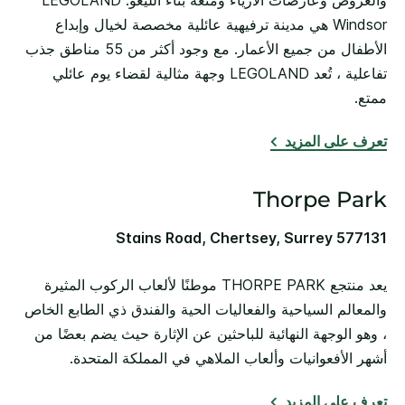
والعروض وعارضات الأزياء ومتعة بناء الليغو. LEGOLAND
Windsor هي مدينة ترفيهية عائلية مخصصة لخيال وإبداع
الأطفال من جميع الأعمار. مع وجود أكثر من 55 مناطق جذب
تفاعلية ، تُعد LEGOLAND وجهة مثالية لقضاء يوم عائلي
ممتع.
تعرف على المزيد
Thorpe Park
Stains Road, Chertsey, Surrey 577131
يعد منتجع THORPE PARK موطنًا لألعاب الركوب المثيرة
والمعالم السياحية والفعاليات الحية والفندق ذي الطابع الخاص
، وهو الوجهة النهائية للباحثين عن الإثارة حيث يضم بعضًا من
أشهر الأفعوانيات وألعاب الملاهي في المملكة المتحدة.
تعرف على المزيد