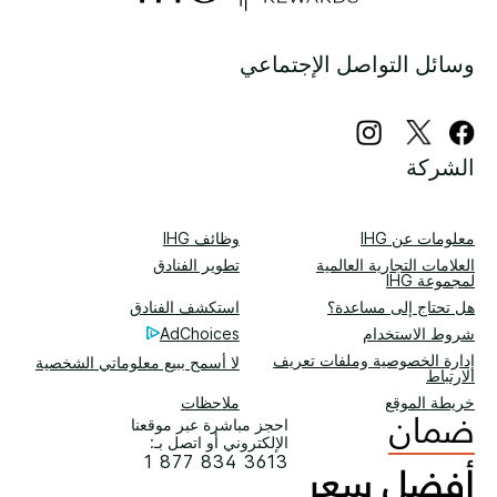
وسائل التواصل الإجتماعي
الشركة
معلومات عن IHG
وظائف IHG
العلامات التجارية العالمية
تطوير الفنادق
لمجموعة IHG
هل تحتاج إلى مساعدة؟
استكشف الفنادق
شروط الاستخدام
AdChoices
إدارة الخصوصية وملفات تعريف
لا أسمح ببيع معلوماتي الشخصية
الارتباط
خريطة الموقع
ملاحظات
احجز مباشرة عبر موقعنا
الإلكتروني أو اتصل بـ:
1 877 834 3613