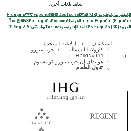
شاهد بلغات أخرى
الإنجليزية
الإنجليزية (GB)
日本語
Deutsch
繁體
Español
中文
Français
Español (España)
Italiano
هولندا
Русский
Português
한국어
ไทย
العربية
Português (BR)
اللغة الإندونيسية
Türkçe
بولسكي
Tiếng Việt
استكشف
الولايات المتحدة
كارولاينا الشمالية
جرينسبورو
Holiday Inn
هوليداي إن جرينسبورو كوليسيوم
تناول الطعام