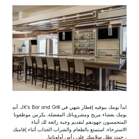
ابدأ يومك ببوفيه إفطار شهي في JK's Bar and Grill. أنهِ
يومك بعشاء مريح ومشروباتك المفضلة. يكرس موظفونا
المتحمسون جهودهم لتقديم وجبة رائعة لك أثناء
الاسترخاء. استمتع بالطعام والشراب الجذاب أثناء إقامتك
، حيث تظل سلامتك على رأس أولوياتنا.