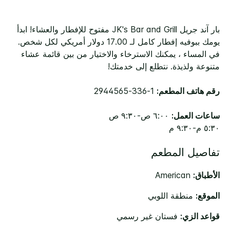
بار آند جريل JK's Bar and Grill مفتوح للإفطار والعشاء! ابدأ
يومك ببوفيه إفطار كامل لـ 17.00 دولار أمريكي لكل شخص.
في المساء ، يمكنك الاسترخاء والاختيار من بين قائمة عشاء
متنوعة ولذيذة. نتطلع إلى خدمتك!
رقم هاتف المطعم:
1-336-2944565
ساعات العمل:
٦:٠٠ ص-٩:٣٠ ص
٥:٣٠ م-٩:٣٠ م
تفاصيل المطعم
الأطباق:
American
الموقع:
منطقة اللوبي
قواعد الزي:
فستان غير رسمي