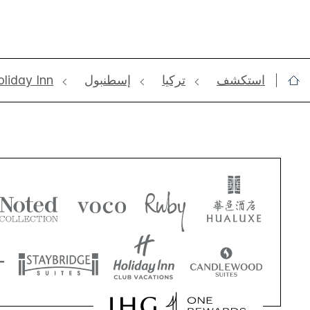
استكشف
تركيا
إسطنبول
liday Inn