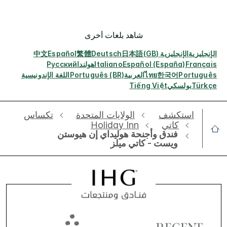
شاهد بلغات أخرى
الإنجليزية
الإنجليزية (GB)
日本語
Deutsch
繁體
Español
中文
Français
Español (España)
Italiano
هولندا
Русский
Português
한국어
ไทย
العربية
Português (BR)
اللغة الإندونيسية
Türkçe
بولسكي
Tiếng Việt
استكشف
الولايات المتحدة
تكساس
كاتي
Holiday Inn
فندق وأجنحة هوليداي إن هيوستن
ويست - كاتي ميلز