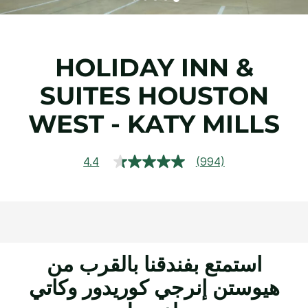
HOLIDAY INN &
SUITES
HOUSTON
WEST - KATY MILLS
4.4
(994)
قراءة
994
مراجعة.
رابط
نفس
الصفحة.
استمتع بفندقنا بالقرب من
هيوستن إنرجي كوريدور وكاتي