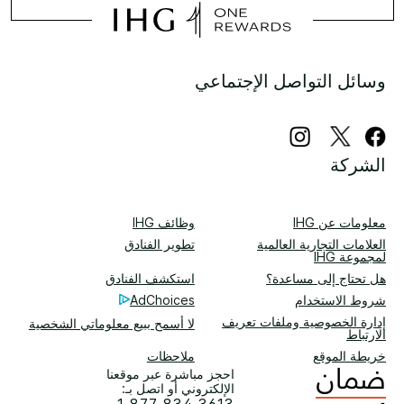
وسائل التواصل الإجتماعي
الشركة
معلومات عن IHG
وظائف IHG
العلامات التجارية العالمية
تطوير الفنادق
لمجموعة IHG
هل تحتاج إلى مساعدة؟
استكشف الفنادق
شروط الاستخدام
AdChoices
إدارة الخصوصية وملفات تعريف
لا أسمح ببيع معلوماتي الشخصية
الارتباط
خريطة الموقع
ملاحظات
احجز مباشرة عبر موقعنا
الإلكتروني أو اتصل بـ:
1 877 834 3613