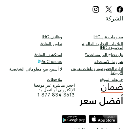
الشركة
معلومات عن IHG
وظائف IHG
العلامات التجارية العالمية
تطوير الفنادق
لمجموعة IHG
هل تحتاج إلى مساعدة؟
استكشف الفنادق
شروط الاستخدام
AdChoices
إدارة الخصوصية وملفات تعريف
لا أسمح ببيع معلوماتي الشخصية
الارتباط
خريطة الموقع
ملاحظات
احجز مباشرة عبر موقعنا
الإلكتروني أو اتصل بـ:
1 877 834 3613