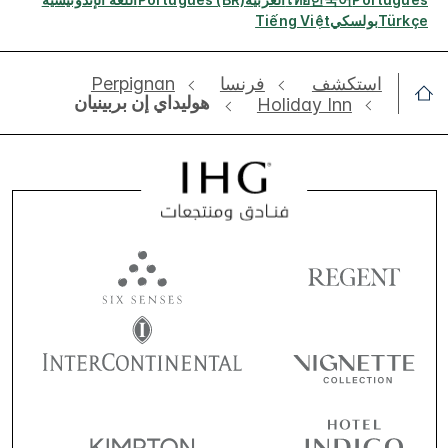
Türkçe
بولسكي
Tiếng Việt
استكشف
‫‫فرنسا‬‬
Perpignan
هوليداي إن بربينيان
Holiday Inn