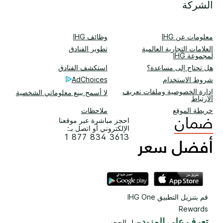
الشركة
معلومات عن IHG
وظائف IHG
العلامات التجارية العالمية
تطوير الفنادق
لمجموعة IHG
هل تحتاج إلى مساعدة؟
استكشف الفنادق
شروط الاستخدام
AdChoices
إدارة الخصوصية وملفات تعريف
لا أسمح ببيع معلوماتي الشخصية
الارتباط
خريطة الموقع
ملاحظات
احجز مباشرة عبر موقعنا
الإلكتروني أو اتصل بـ:
1 877 834 3613
قم بتنزيل التطبيق IHG One
Rewards
تعرف على المزيد
حول الحجز