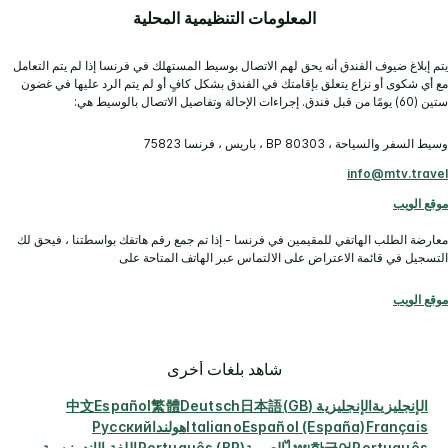
المعلومات التنظيمية المحلية
يتم إبلاغ ضيوف الفندق أنه يحق لهم الاتصال بوسيط المستهلك في فرنسا إذا لم يتم التعامل
مع أي شكوى أو نزاع يتعلق بإقامتك في الفندق بشكل كافٍ أو لم يتم الرد عليها في غضون
ستين (60) يومًا من قبل فندق. إجراءات الإحالة وتفاصيل الاتصال بالوسيط هي:
وسيط السفر والسياحة ، BP 80303 ، باريس ، فرنسا 75823
info@mtv.travel
موقع الويب
معارضة الطلب الهاتفي للمقيمين في فرنسا - إذا تم جمع رقم هاتفك بواسطتنا ، فيحق لك
التسجيل في قائمة الاعتراض على الالتماس عبر الهاتف المتاحة على
موقع الويب
شاهد بلغات أخرى
الإنجليزية
الإنجليزية (GB)
日本語
Deutsch
繁體
Español
中文
Français
Español (España)
Italiano
هولندا
Русский
Português
한국어
ไทย
العربية
Português (BR)
اللغة الإندونيسية