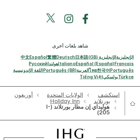
شاهد بلغات أخرى
الإنجليزية
الإنجليزية (GB)
日本語
Deutsch
繁體
Español
中文
Français
Español (España)
Italiano
هولندا
Русский
Português
한국어
ไทย
العربية
Português (BR)
اللغة الإندونيسية
Türkçe
بولسكي
Tiếng Việt
استكشف
الولايات المتحدة
أوريغون
بورتلاند
Holiday Inn
هوليداي إن مطار بورتلاند (I-
205)