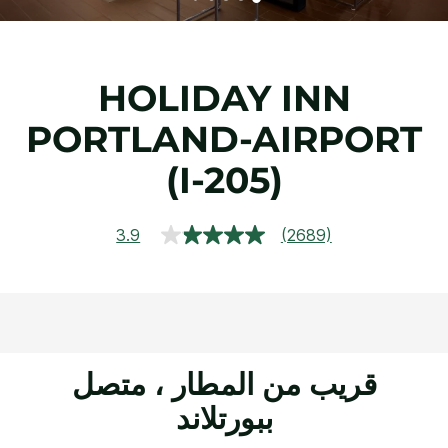
HOLIDAY INN
PORTLAND-AIRPORT
(I-205)
3.9
(2689)
قراءة
2689
مراجعة.
رابط
نفس
الصفحة.
قريب من المطار ، متصل
ببورتلاند