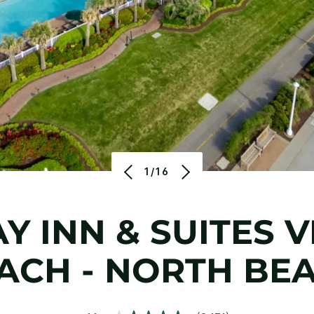
1/16
Y INN & SUITES
V
ACH - NORTH BE