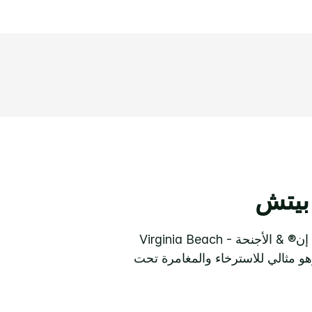
 بيتش
من الشرفات الخاصة المطلة على المحيط إلى 250 ، 000 غالونات من المرح المائي ، يوفر هوليداي إن® & الأجنحة Virginia Beach -
 ، وهو مثالي للاسترخاء والمغامرة تحت