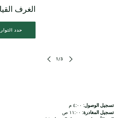
الغرف القيا
حدد التوار
1/3
تسجيل الوصول
: ٤:٠٠ م
تسجيل المغادرة
: ١١:٠٠ ص