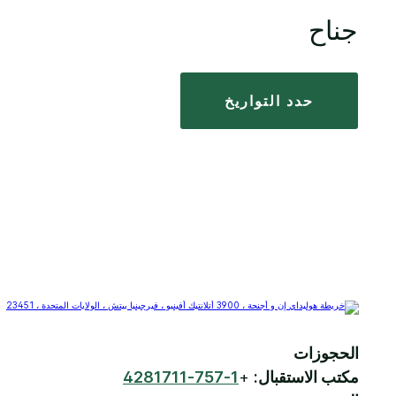
جناح
حدد التواريخ
الحجوزات
مكتب الاستقبال:
+
1-757-4281711