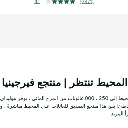
4.1
(3471)
قراءة
3471
مراجعة.
رابط
نفس
الصفحة.
المحيط تنتظر | منتجع فيرجينيا
ئي على الشاطئ! يقع هذا منتجع الصديق للعائلات على المحيط مباشرةً
أ المزيد