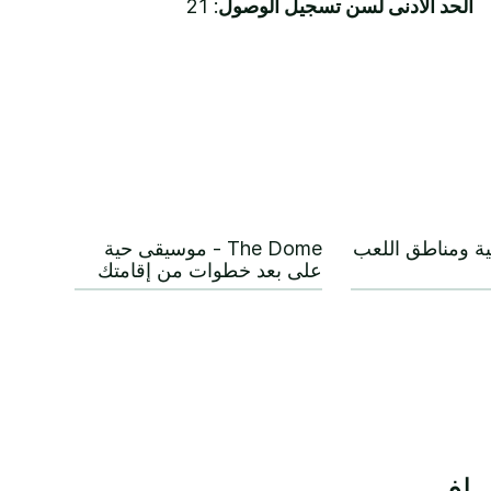
الحد الأدنى لسن تسجيل الوصول
: 21
ئية ومناطق اللعب
The Dome - موسيقى حية
على بعد خطوات من إقامتك
سافور