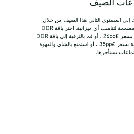
عات الصيف
ك إلى المستوى التالي هذا الصيف من خلال
ثلاثة عروض حصرية مصممة لتناسب أي ميزانية. اختر باقة DDR
الخفيفة المليئة بالقيم بسعر £26pp ، أو قم بالترقية إلى باقة DDR
بريميوم DDR القياسية بسعر £35pp ، أو استمتع بالشاي والقهوة
تماعات تستأجرها.