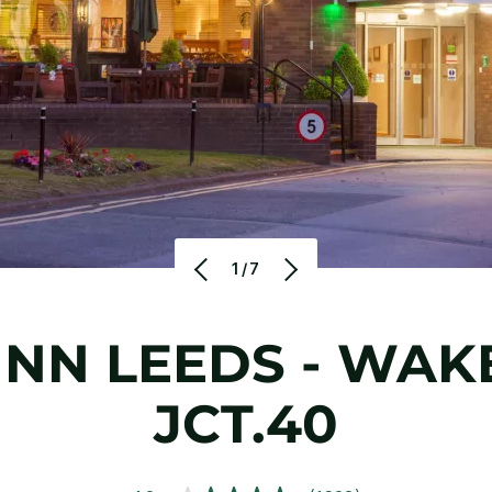
1/7
INN
LEEDS - WAKE
JCT.40