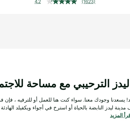
4.2
(1623)
قراءة
1623
مراجعة.
رابط
نفس
الصفحة.
يدز الترحيبي مع مساحة للاجت
د! يسعدنا وجودك معنا. سواء كنت هنا للعمل أو للترفيه ، فإن فر
نة ليدز النابضة بالحياة أو استرخ في أجواء ويكفيلد الهادئة ،
رأ المزيد