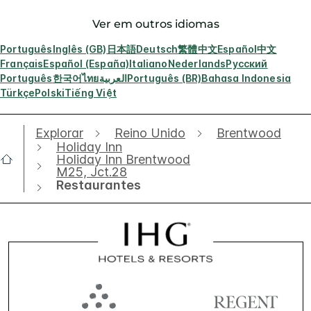
Ver em outros idiomas
Português
Inglês (GB)
日本語
Deutsch
繁體中文
Español
中文
Français
Español (España)
Italiano
Nederlands
Русский
Português
한국어
ไทย
العربية
Português (BR)
Bahasa Indonesia
Türkçe
Polski
Tiếng Việt
Explorar
Reino Unido
Brentwood
Holiday Inn
Holiday Inn Brentwood
M25, Jct.28
Restaurantes