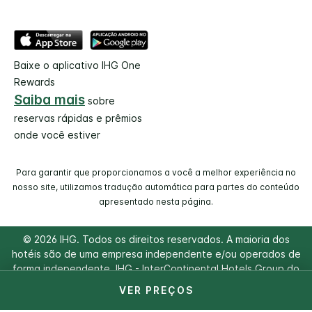
Baixe o aplicativo IHG One
Rewards
Saiba mais
sobre
reservas rápidas e prêmios
onde você estiver
Para garantir que proporcionamos a você a melhor experiência no
nosso site, utilizamos tradução automática para partes do conteúdo
apresentado nesta página.
© 2026 IHG. Todos os direitos reservados. A maioria dos
hotéis são de uma empresa independente e/ou operados de
forma independente. IHG - InterContinental Hotels Group do
Brasil Ltda | CNPJ/MF42.289.025/0001-05
VER PREÇOS