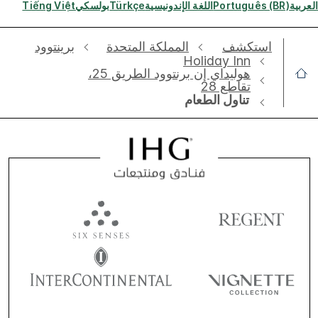
العربية
Português (BR)
اللغة الإندونيسية
Türkçe
بولسكي
Tiếng Việt
استكشف
‫‫المملكة المتحدة
برينتوود
Holiday Inn
هوليداي إن برنتوود الطريق 25،
تقاطع 28
تناول الطعام