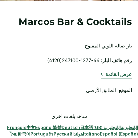
Marcos Bar & Cocktails
بار صالة اللوبي المفتوح
رقم هاتف البار:
44-1277-247100(4120)
عرض القائمة
الموقع:
الطابق الأرضي
شاهد بلغات أخرى
الإنجليزية
الإنجليزية (GB)
日本語
Deutsch
繁體
Español
中文
Français
Español (España)
Italiano
هولندا
Русский
Português
한국어
ไทย