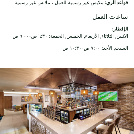
قواعد الزي:
ملابس غير رسمية للعمل ، ملابس غير رسمية
ساعات العمل
الإفطار:
الاثنين, الثلاثاء, الأربعاء, الخميس, الجمعة: ٦:٣٠ ص-٩:٠٠ ص
السبت, الأحد: ٧:٠٠ ص-١٠:٣٠ ص