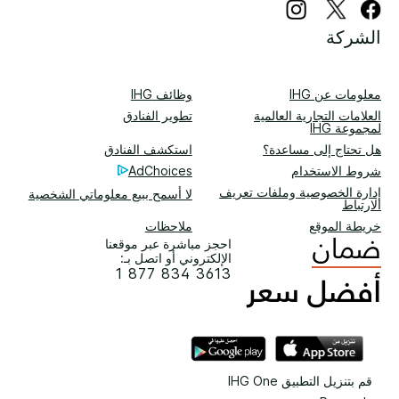
الشركة
معلومات عن IHG
وظائف IHG
العلامات التجارية العالمية
تطوير الفنادق
لمجموعة IHG
هل تحتاج إلى مساعدة؟
استكشف الفنادق
شروط الاستخدام
AdChoices
إدارة الخصوصية وملفات تعريف
لا أسمح ببيع معلوماتي الشخصية
الارتباط
خريطة الموقع
ملاحظات
احجز مباشرة عبر موقعنا
الإلكتروني أو اتصل بـ:
1 877 834 3613
قم بتنزيل التطبيق IHG One