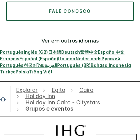
FALE CONOSCO
Ver em outros idiomas
Português
Inglês (GB)
日本語
Deutsch
繁體中文
Español
中文
Français
Español (España)
Italiano
Nederlands
Русский
Português
한국어
ไทย
العربية
Português (BR)
Bahasa Indonesia
Türkçe
Polski
Tiếng Việt
Explorar
Egito
Cairo
Holiday Inn
Holiday Inn Cairo - Citystars
Grupos e eventos