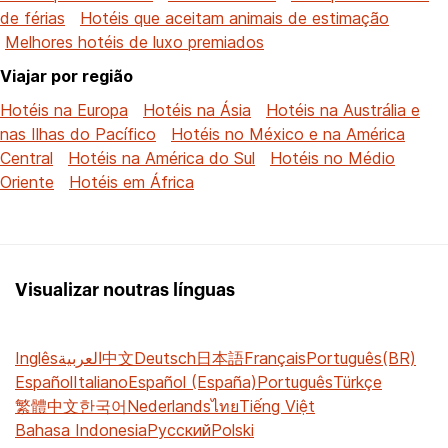
de férias
Hotéis que aceitam animais de estimação
Melhores hotéis de luxo premiados
Viajar por região
Hotéis na Europa
Hotéis na Ásia
Hotéis na Austrália e
nas Ilhas do Pacífico
Hotéis no México e na América
Central
Hotéis na América do Sul
Hotéis no Médio
Oriente
Hotéis em África
Visualizar noutras línguas
Inglês
العربية
中文
Deutsch
日本語
Français
Português(BR)
Español
Italiano
Español (España)
Português
Türkçe
繁體中文
한국어
Nederlands
ไทย
Tiếng Việt
Bahasa Indonesia
Русский
Polski