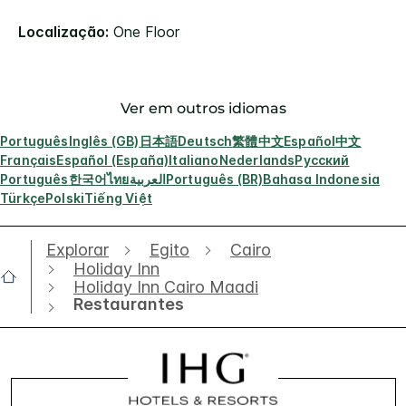
Localização:
One Floor
Ver em outros idiomas
Português
Inglês (GB)
日本語
Deutsch
繁體中文
Español
中文
Français
Español (España)
Italiano
Nederlands
Русский
Português
한국어
ไทย
العربية
Português (BR)
Bahasa Indonesia
Türkçe
Polski
Tiếng Việt
Explorar
Egito
Cairo
Holiday Inn
Holiday Inn Cairo Maadi
Restaurantes