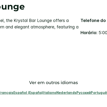
Lounge
el, the Krystal Bar Lounge offers a
Telefone do 
rn and elegant atmosphere, featuring a
Horário:
5:00
Ver em outros idiomas
Français
Español (España)
Italiano
Nederlands
Русский
Portuguê