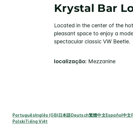
Krystal Bar 
Located in the center of the hot
pleasant space to enjoy a mode
spectacular classic VW Beetle.
localização:
Mezzanine
Português
Inglês (GB)
日本語
Deutsch
繁體中文
Español
中文
Polski
Tiếng Việt