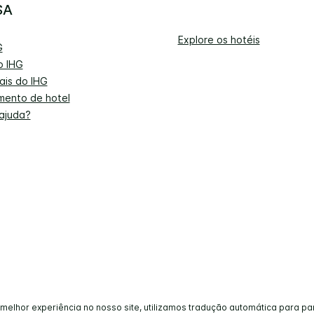
SA
Explore os hotéis
G
o IHG
ais do IHG
mento de hotel
 ajuda?
melhor experiência no nosso site, utilizamos tradução automática para p