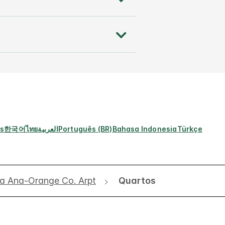
s
한국어
ไทย
العربية
Português (BR)
Bahasa Indonesia
Türkçe
ta Ana-Orange Co. Arpt
Quartos