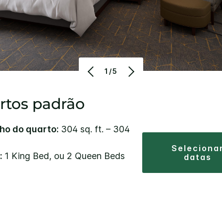
1/5
rtos padrão
o do quarto:
304 sq. ft. – 304
selecionar
:
1 King Bed, ou 2 Queen Beds
datas