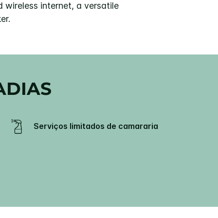
wireless internet, a versatile
er.
ADIAS
Serviços limitados de camararia