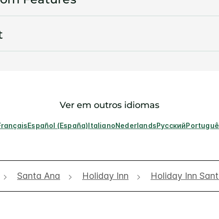
t
Ver em outros idiomas
Français
Español (España)
Italiano
Nederlands
Русский
Portuguê
Santa Ana
Holiday Inn
Holiday Inn San