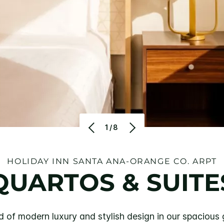
1/8
HOLIDAY INN
SANTA ANA-ORANGE CO. ARPT
QUARTOS & SUITE
nd of modern luxury and stylish design in our spacious