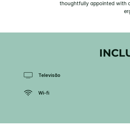
thoughtfully appointed with c
er
INCL
Televisão
Wi-fi