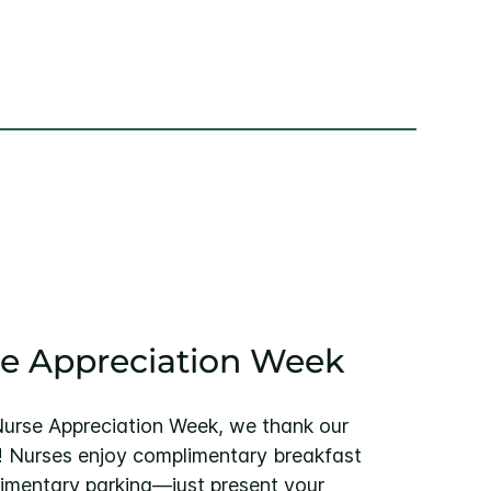
e Appreciation Week
 Nurse Appreciation Week, we thank our
! Nurses enjoy complimentary breakfast
imentary parking—just present your