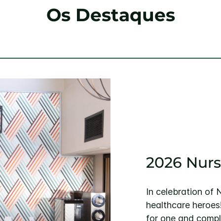
Os Destaques
2026 Nurs
In celebration of
healthcare heroes
for one and compl