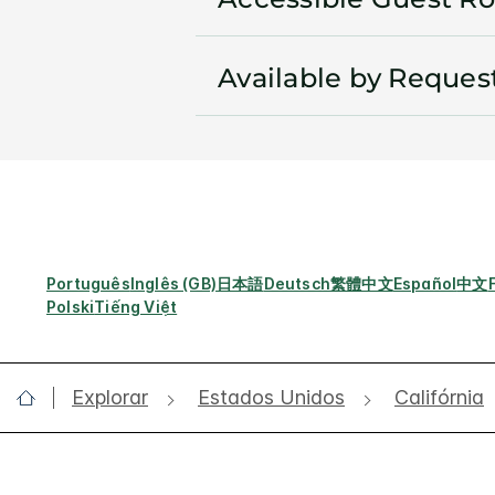
Available by Reques
Português
Inglês (GB)
日本語
Deutsch
繁體中文
Español
中文
Polski
Tiếng Việt
Explorar
Estados Unidos
Califórnia