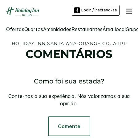
Login / Inscreva-se
Ofertas
Quartos
Amenidades
Restaurantes
Área local
Grup
HOLIDAY INN
SANTA ANA-ORANGE CO. ARPT
COMENTÁRIOS
Como foi sua estada?
Conte-nos a sua experiência. Nós valorizamos a sua
opinião.
Comente