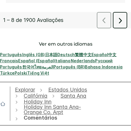
Ver em outros idiomas
Português
Inglês (GB)
日本語
Deutsch
繁體中文
Español
中文
Français
Español (España)
Italiano
Nederlands
Русский
Português
한국어
ไทย
العربية
Português (BR)
Bahasa Indonesia
Türkçe
Polski
Tiếng Việt
Explorar
Estados Unidos
Califórnia
Santa Ana
Holiday Inn
Holiday Inn Santa Ana-
Orange Co. Arpt
Comentários