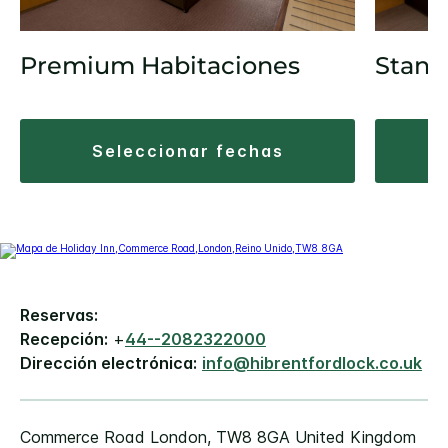
Premium Habitaciones
Stand
seleccionar fechas
Reservas:
Recepción:
+
44--2082322000
Dirección electrónica:
info@hibrentfordlock.co.uk
Commerce Road
London
,
TW8 8GA
United Kingdom