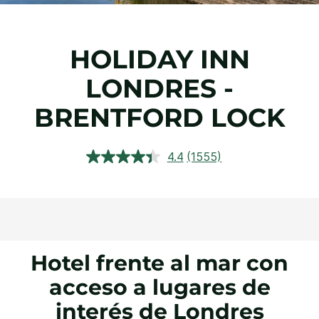
HOLIDAY INN
LONDRES -
BRENTFORD LOCK
4.4
(1555)
Lea
1555
reseñas.
Enlace
en
la
misma
página.
Hotel frente al mar con
acceso a lugares de
interés de Londres