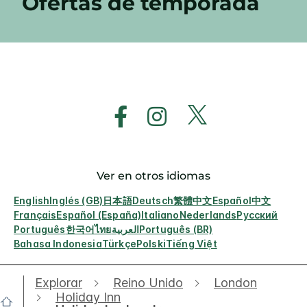
Ofertas de temporada
Ver en otros idiomas
English
Inglés (GB)
日本語
Deutsch
繁體中文
Español
中文
Français
Español (España)
Italiano
Nederlands
Русский
Português
한국어
ไทย
العربية
Português (BR)
Bahasa Indonesia
Türkçe
Polski
Tiếng Việt
Explorar
Reino Unido
London
Holiday Inn