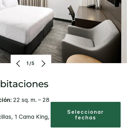
1/5
bitaciones
ción:
22 sq. m. – 28
seleccionar
llas, 1 Cama King,
fechas