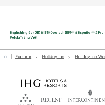
English
Inglés (GB)
日本語
Deutsch
繁體中文
Español
中文
Fra
Polski
Tiếng Việt
Explorar
Holiday Inn
Holiday Inn We