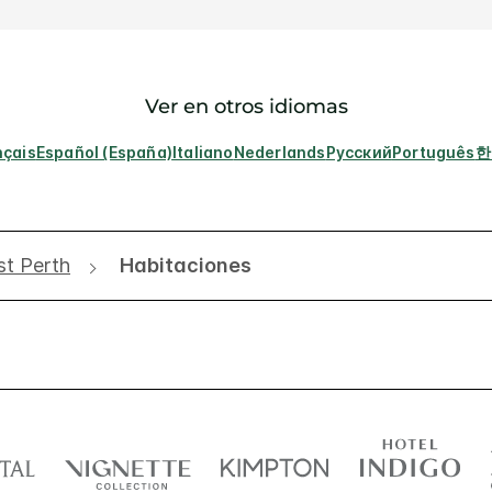
Ver en otros idiomas
nçais
Español (España)
Italiano
Nederlands
Русский
Português
한
st Perth
Habitaciones