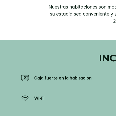
Nuestras habitaciones son mod
su estadía sea conveniente y 
2
IN
Caja fuerte en la habitación
Wi-Fi