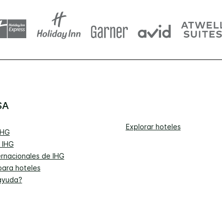
SA
Explorar hoteles
IHG
 IHG
ernacionales de IHG
para hoteles
ayuda?