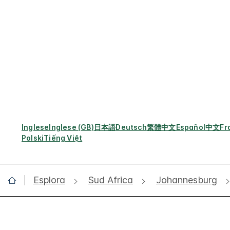
Inglese
Inglese (GB)
日本語
Deutsch
繁體中文
Español
中文
Fr
Polski
Tiếng Việt
Esplora
Sud Africa
Johannesburg