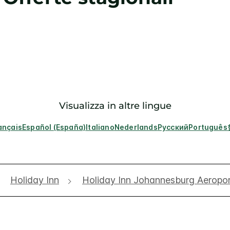
Visualizza in altre lingue
ançais
Español (España)
Italiano
Nederlands
Русский
Português
Holiday Inn
Holiday Inn Johannesburg Aeropo