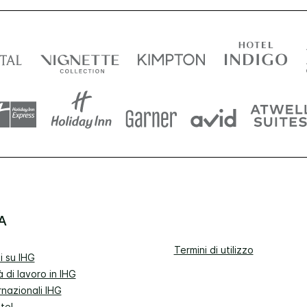
A
Termini di utilizzo
i su IHG
 di lavoro in IHG
rnazionali IHG
tel