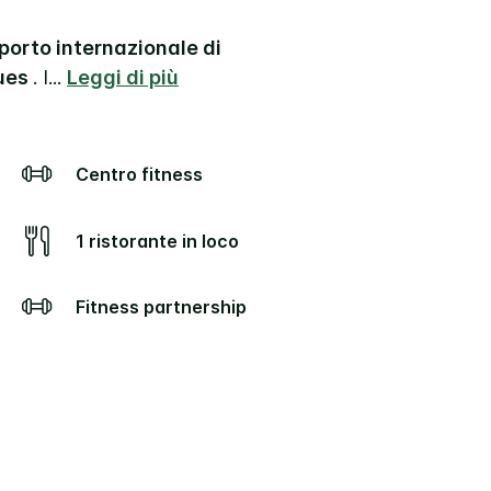
oporto internazionale di
ues
. I
...
Leggi di più
Centro fitness
1 ristorante in loco
Fitness partnership