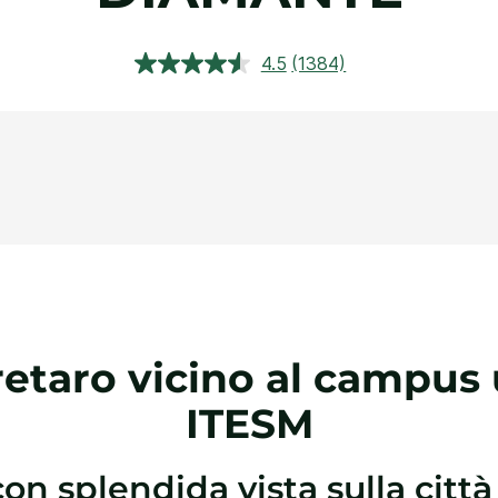
4.5
(1384)
Leggi
1384
recensioni.
Stesso
link
alla
pagina.
etaro vicino al campus 
ITESM
on splendida vista sulla città