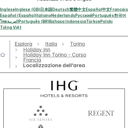
Inglese
Inglese (GB)
日本語
Deutsch
繁體中文
Español
中文
Français
Español (España)
Italiano
Nederlands
Русский
Português
한국어
ไทย
العربية
Português (BR)
Bahasa Indonesia
Türkçe
Polski
Tiếng Việt
Esplora
Italia
Torino
Holiday Inn
Holiday Inn Torino - Corso
Francia
Localizzazione dell'area