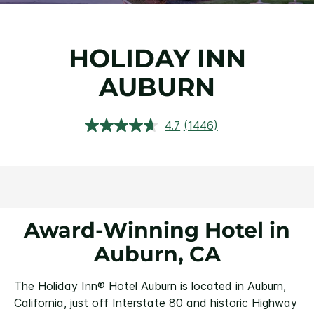
HOLIDAY INN
AUBURN
4.7
(1446)
상
품
평
읽
기.
같
은
페
이
Award-Winning Hotel in
지
링
Auburn, CA
크.
The Holiday Inn® Hotel Auburn is located in Auburn,
California, just off Interstate 80 and historic Highway