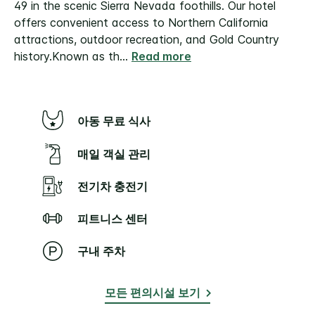
49 in the scenic Sierra Nevada foothills. Our hotel
offers convenient access to Northern California
attractions, outdoor recreation, and Gold Country
history.
Known as th
...
Read more
아동 무료 식사
매일 객실 관리
전기차 충전기
피트니스 센터
구내 주차
모든 편의시설 보기