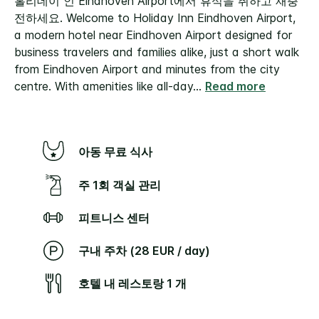
홀리데이 인 Eindhoven Airport에서 휴식을 취하고 재충
전하세요.
Welcome to Holiday Inn Eindhoven Airport,
a modern hotel near Eindhoven Airport designed for
business travelers and families alike, just a short walk
from Eindhoven Airport and minutes from the city
centre. With amenities like all-day
...
Read more
아동 무료 식사
주 1회 객실 관리
피트니스 센터
구내 주차 (28 EUR / day)
호텔 내 레스토랑 1 개