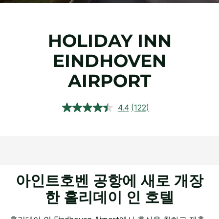
HOLIDAY INN
EINDHOVEN
AIRPORT
4.4
(122)
상
품
평
읽
기.
같
은
페
이
아인트호벤 공항에 새로 개장
지
링
한 홀리데이 인 호텔
크.