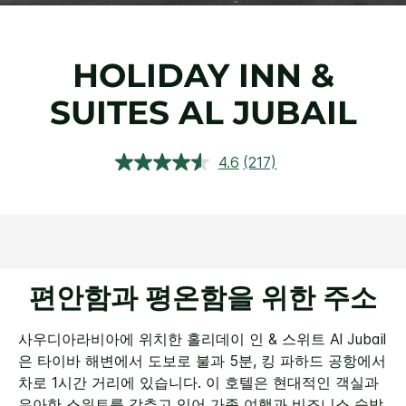
HOLIDAY INN &
SUITES
AL JUBAIL
4.6
(217)
상
품
평
읽
기.
같
은
페
이
편안함과 평온함을 위한 주소
지
링
크.
사우디아라비아에 위치한 홀리데이 인 & 스위트 Al Jubail
은 타이바 해변에서 도보로 불과 5분, 킹 파하드 공항에서
차로 1시간 거리에 있습니다.
이 호텔은 현대적인 객실과
우아한 스위트를 갖추고 있어 가족 여행과 비즈니스 숙박