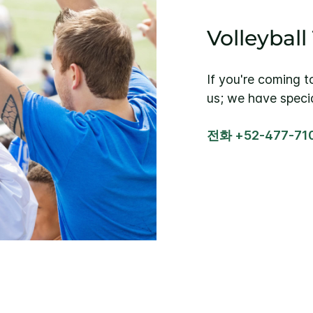
Volleybal
If you're coming t
us; we have specia
전화 +52-477-71