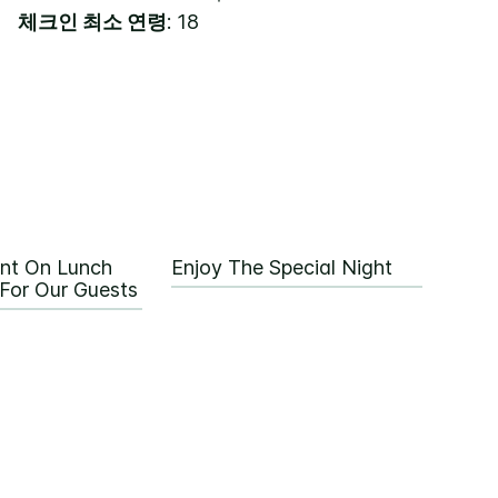
체크인 최소 연령
: 18
nt On Lunch
Enjoy The Special Night
For Our Guests