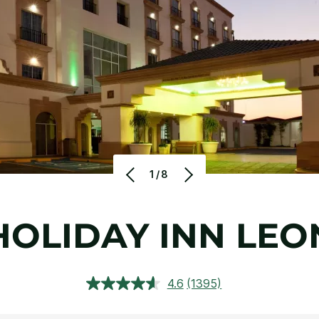
1/8
HOLIDAY INN
LEO
4.6
(1395)
상
품
평