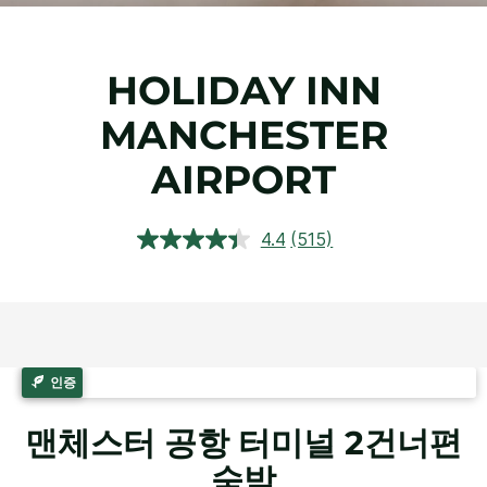
HOLIDAY INN
MANCHESTER
AIRPORT
4.4
(515)
상
품
평
읽
기.
같
은
페
인증
이
지
링
맨체스터 공항 터미널 2건너편
크.
숙박