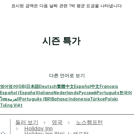
표시된 금액은 다음 날짜 관련 1박 평균 요금을 나타냅니다.
시즌 특가
다른 언어로 보기
영어
영어(GB)
日本語
Deutsch
繁體中文
Español
中文
Français
Español (España)
Italiano
Nederlands
Русский
Português
한국어
ไทย
العربية
Português (BR)
Bahasa Indonesia
Türkçe
Polski
Tiếng Việt
둘러 보기
영국
노스햄프턴
Holiday Inn
Holiday Inn 럭비-노샘프턴