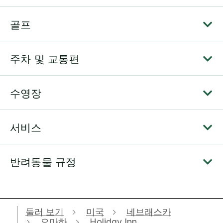
골프
주차 및 교통편
수영장
서비스
반려동물 규정
둘러 보기
미국
네브래스카
오마하
Holiday Inn