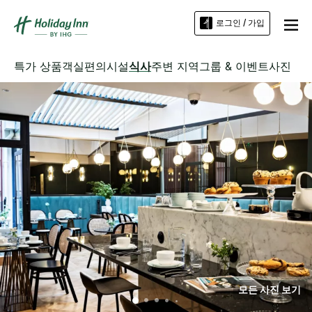
로그인 / 가입
특가 상품
객실
편의시설
식사
주변 지역
그룹 & 이벤트
사진
모든 사진 보기