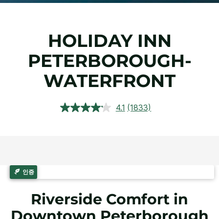
HOLIDAY INN
PETERBOROUGH-
WATERFRONT
4.1
(1833)
상
품
평
읽
기.
같
은
페
인증
이
지
링
Riverside Comfort in
크.
Downtown Peterborough