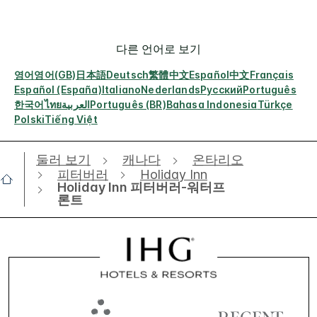
다른 언어로 보기
영어
영어(GB)
日本語
Deutsch
繁體中文
Español
中文
Français
Español (España)
Italiano
Nederlands
Русский
Português
한국어
ไทย
العربية
Português (BR)
Bahasa Indonesia
Türkçe
Polski
Tiếng Việt
둘러 보기
캐나다
온타리오
피터버러
Holiday Inn
Holiday Inn 피터버러-워터프
론트