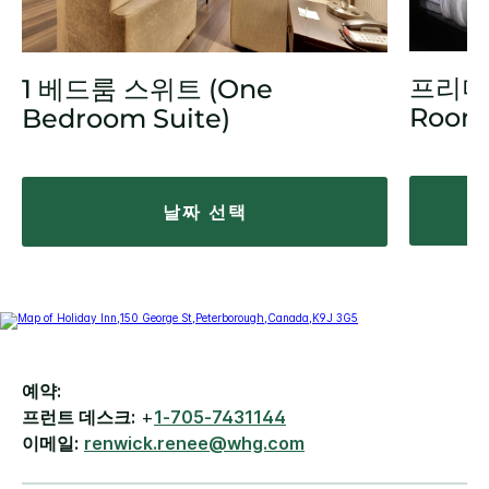
프리미엄
1 베드룸 스위트 (One
Room
Bedroom Suite)
날짜 선택
예약:
프런트 데스크:
+
1-705-7431144
이메일:
renwick.renee@whg.com