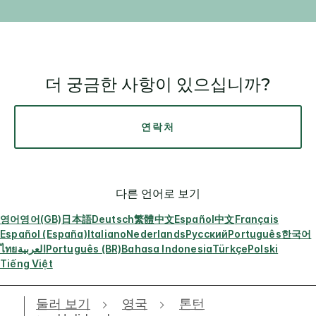
더 궁금한 사항이 있으십니까?
연락처
다른 언어로 보기
영어
영어(GB)
日本語
Deutsch
繁體中文
Español
中文
Français
Español (España)
Italiano
Nederlands
Русский
Português
한국어
ไทย
العربية
Português (BR)
Bahasa Indonesia
Türkçe
Polski
Tiếng Việt
둘러 보기
영국
톤턴