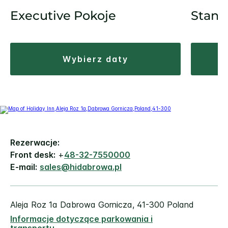
Executive Pokoje
Stand
wybierz daty
Rezerwacje:
Front desk:
+
48-32-7550000
E-mail:
sales@hidabrowa.pl
Aleja Roz 1a
Dabrowa Gornicza
,
41-300
Poland
Informacje dotyczące parkowania i
transportu