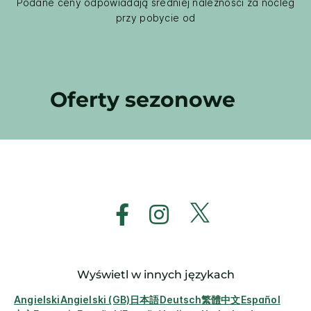
Podane ceny odpowiadają średniej należności za nocleg
przy pobycie od
Oferty sezonowe
Wyświetl w innych językach
Angielski
Angielski (GB)
日本語
Deutsch
繁體中文
Español