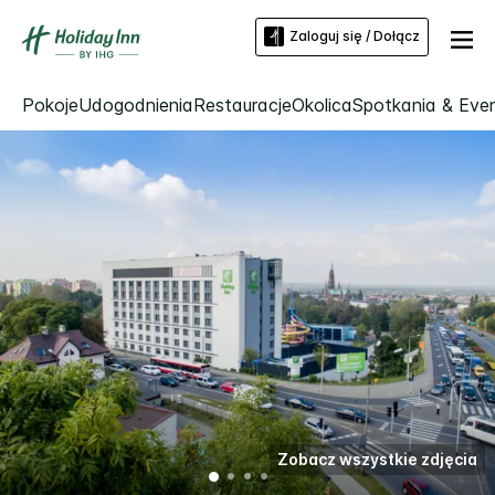
Zaloguj się / Dołącz
Pokoje
Udogodnienia
Restauracje
Okolica
Spotkania & Eve
Zobacz wszystkie zdjęcia