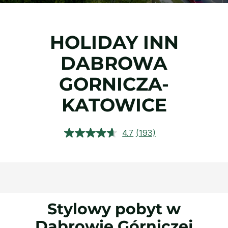
HOLIDAY INN
DABROWA
GORNICZA-
KATOWICE
4.7
(193)
Czytaj
193
Recenzji.
Łącze
do
tej
samej
strony.
Stylowy pobyt w
Dąbrowie Górniczej