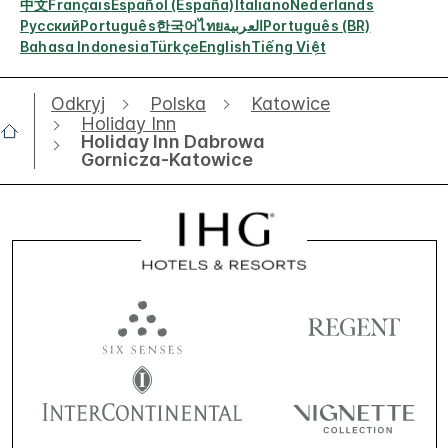
中文
Français
Español (España)
Italiano
Nederlands
Русский
Português
한국어
ไทย
العربية
Português (BR)
Bahasa Indonesia
Türkçe
English
Tiếng Việt
Odkryj
Polska
Katowice
Holiday Inn
Holiday Inn Dabrowa
Gornicza-Katowice