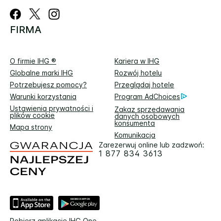
FIRMA
O firmie IHG ®
Kariera w IHG
Globalne marki IHG
Rozwój hotelu
Potrzebujesz pomocy?
Przeglądaj hotele
Warunki korzystania
Program AdChoices
Ustawienia prywatności i
Zakaz sprzedawania
plików cookie
danych osobowych
konsumenta
Mapa strony
Komunikacja
Zarezerwuj online lub zadzwoń:
1 877 834 3613
Pobierz aplikację IHG One