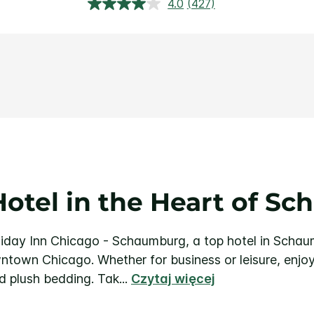
4.0
(427)
Czytaj
427
Recenzji.
Łącze
do
tej
samej
strony.
otel in the Heart of S
iday Inn Chicago - Schaumburg, a top hotel in Schau
town Chicago. Whether for business or leisure, enjoy
nd plush bedding.
Tak
...
Czytaj więcej