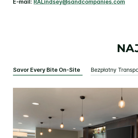
E-mail:
RALindsey@sandcompanies.com
NA
Savor Every Bite On-Site
Bezpłatny Transpo