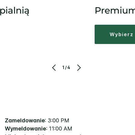
pialnią
Premium
wybierz
1/4
Zameldowanie
: 3:00 PM
Wymeldowanie
: 11:00 AM