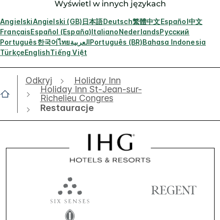
Wyświetl w innych językach
Angielski
Angielski (GB)
日本語
Deutsch
繁體中文
Español
中文
Français
Español (España)
Italiano
Nederlands
Русский
Português
한국어
ไทย
العربية
Português (BR)
Bahasa Indonesia
Türkçe
English
Tiếng Việt
Odkryj
Holiday Inn
Holiday Inn St-Jean-sur-
Richelieu Congres
Restauracje