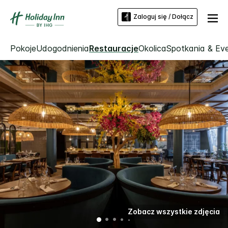
Zaloguj się / Dołącz
Pokoje
Udogodnienia
Restauracje
Okolica
Spotkania & Ev
Zobacz wszystkie zdjęcia