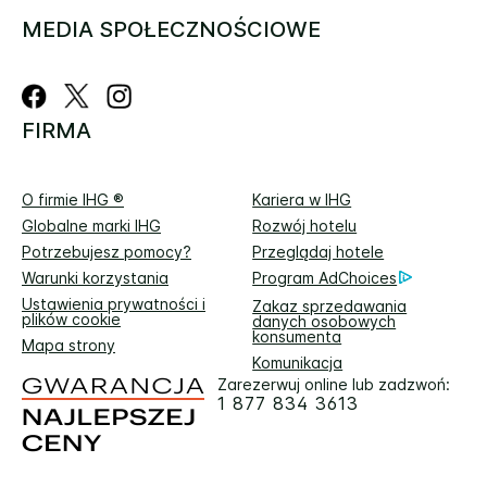
MEDIA SPOŁECZNOŚCIOWE
FIRMA
O firmie IHG ®
Kariera w IHG
Globalne marki IHG
Rozwój hotelu
Potrzebujesz pomocy?
Przeglądaj hotele
Warunki korzystania
Program AdChoices
Ustawienia prywatności i
Zakaz sprzedawania
plików cookie
danych osobowych
konsumenta
Mapa strony
Komunikacja
Zarezerwuj online lub zadzwoń:
1 877 834 3613