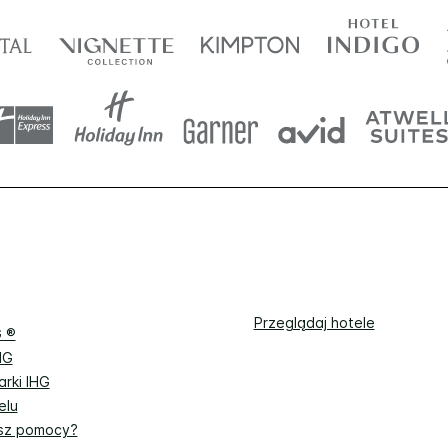
Przeglądaj hotele
G ®
HG
rki IHG
elu
sz pomocy?