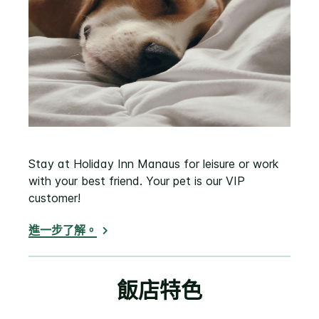
Stay at Holiday Inn Manaus for leisure or work
with your best friend. Your pet is our VIP
customer!
進一步了解。
飯店特色