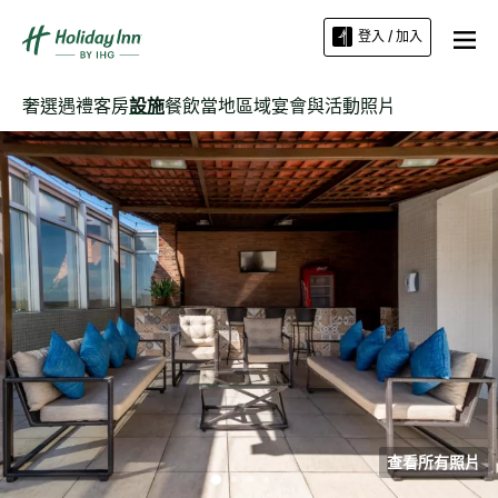
登入 / 加入
奢選遇禮
客房
設施
餐飲
當地區域
宴會與活動
照片
查看所有照片