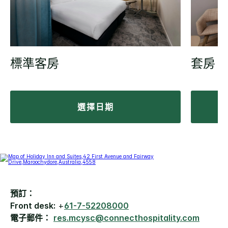
標準客房
套房
選擇日期
預訂：
Front desk:
+
61-7-52208000
電子郵件：
res.mcysc@connecthospitality.com