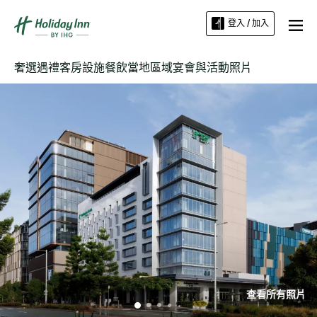
登入 / 加入
奢選遇禮
客房
設施
餐飲
當地區域
宴會與活動
照片
查看所有照片