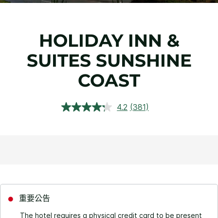
HOLIDAY INN &
SUITES
SUNSHINE
COAST
4.2
(381)
閱
讀
381
評
論.
相
同
頁
面
連
結。
重要公告
The hotel requires a physical credit card to be present