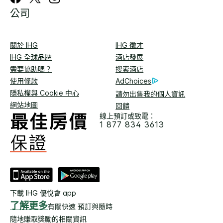
公司
關於 IHG
IHG 徵才
IHG 全球品牌
酒店發展
需要協助嗎？
搜索酒店
使用條款
AdChoices
隱私權與 Cookie 中心
請勿出售我的個人資訊
網站地圖
回饋
線上預訂或致電：
1 877 834 3613
下載 IHG 優悅會 app
了解更多
有關快速 預訂與隨時
隨地賺取獎勵的相關資訊