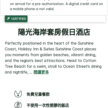
on arrival for a pre-authorisation. A digital credit card on
a mobile phone is not valid.
CERTIFIED
陽光海岸套房假日酒店
Perfectly positioned in the heart of the Sunshine
Coast, Holiday Inn & Suites Sunshine Coast places
you moments from golden beaches, vibrant dining,
and the region’s best attractions.
Head to Cotton
Tree Beach for a swim, stroll to Ocean Street’s dining
and nightlife,
...
閱讀更多
免費兒童餐飲
不使用一次性塑膠的飯店