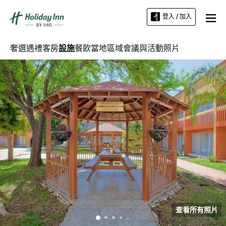
登入 / 加入
奢選遇禮
客房
設施
餐飲
當地區域
會議與活動
照片
查看所有照片