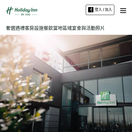
登入 / 加入
奢選遇禮
客房
設施
餐飲
當地區域
宴會與活動
照片