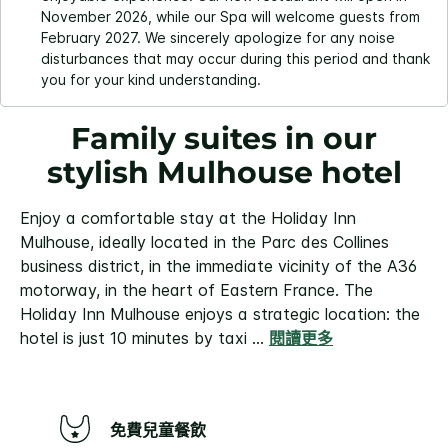
November 2026, while our Spa will welcome guests from
February 2027. We sincerely apologize for any noise
disturbances that may occur during this period and thank
you for your kind understanding.
Family suites in our
stylish Mulhouse hotel
Enjoy a comfortable stay at the Holiday Inn
Mulhouse, ideally located in the Parc des Collines
business district, in the immediate vicinity of the A36
motorway, in the heart of Eastern France. The
Holiday Inn Mulhouse enjoys a strategic location: the
hotel is just 10 minutes by taxi
...
閱讀更多
免費兒童餐飲