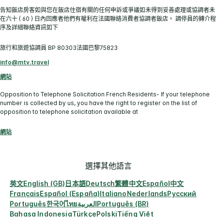
告知飯店房客如與您在飯店住宿有關的任何申訴或爭議如未得到妥善處理或協調者未
在六十 ( 60 ) 日內回應者他們有權利在法國聯絡消費者協調者飯店。 調停員的轉介程
序及詳細聯絡資訊如下
旅行和旅遊協調員 BP 80303法國巴黎75823
info@mtv.travel
網站
Opposition to Telephone Solicitation French Residents- If your telephone
number is collected by us, you have the right to register on the list of
opposition to telephone solicitation available at
網站
選擇其他語言
英文
English (GB)
日本語
Deutsch
繁體中文
Español
中文
Français
Español (España)
Italiano
Nederlands
Русский
Português
한국어
ไทย
العربية
Português (BR)
Bahasa Indonesia
Türkçe
Polski
Tiếng Việt