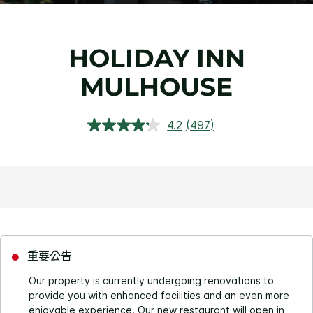
HOLIDAY INN
MULHOUSE
4.2
(497)
閱
讀
497
評
論.
相
同
頁
面
連
結。
重要公告
Our property is currently undergoing renovations to
provide you with enhanced facilities and an even more
enjoyable experience. Our new restaurant will open in