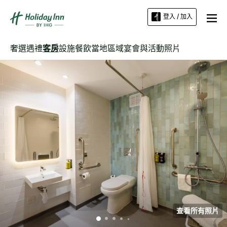
登入 / 加入
奢選遇禮
客房
設施
餐飲
當地區域
宴會與活動
照片
查看所有照片