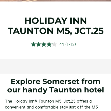
HOLIDAY INN
TAUNTON M5, JCT.25
4.1
(1712)
閱
讀
1712
評
論.
相
同
頁
面
Explore Somerset from
連
結。
our handy Taunton hotel
The Holiday Inn® Taunton M5, Jct.25 offers a
convenient and comfortable stay just off the M5