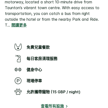
motorway, located a short 10-minute drive from
Taunton’s vibrant town centre. With easy access to
transportation, you can catch a bus from right
outside the hotel or from the nearby Park and Ride.
T
...
閱讀更多
免費兒童餐飲
每日客房清理服務
健身中心
現場停車
允許攜帶寵物 (15 GBP / night)
查看所有設施