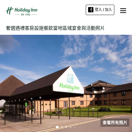
登入 / 加入
奢選遇禮
客房
設施
餐飲
當地區域
宴會與活動
照片
查看所有照片