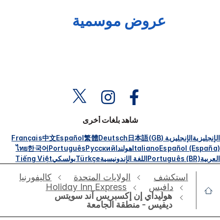
عروض موسمية
شاهد بلغات أخرى
الإنجليزية
الإنجليزية (GB)
日本語
Deutsch
繁體
Español
中文
Français
Español (España)
Italiano
هولندا
Русский
Português
한국어
ไทย
العربية
Português (BR)
اللغة الإندونيسية
Türkçe
بولسكي
Tiếng Việt
استكشف
الولايات المتحدة
كاليفورنيا
دافيس
Holiday Inn Express
هوليداي إن إكسبريس آند سويتس
ديفيس - منطقة الجامعة