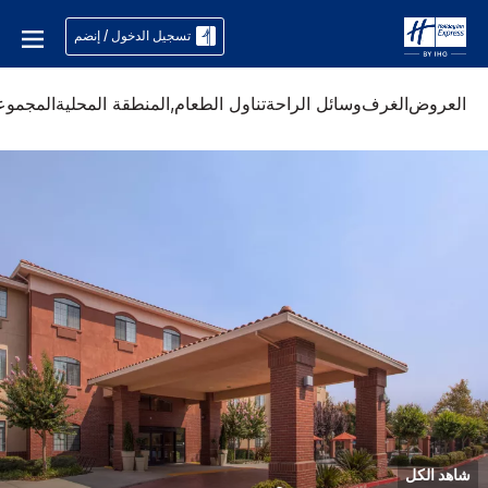
تسجيل الدخول / إنضم
العروض
الغرف
وسائل الراحة
تناول الطعام,
المنطقة المحلية
المجموع
شاهد الكل