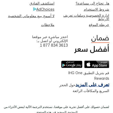
هل تحتاج إلى مساعدة؟
استكشف الفنادق
شروط الاستخدام
AdChoices
إدارة الخصوصية وملفات تعريف
لا أسمح ببيع معلوماتي الشخصية
الارتباط
خريطة الموقع
ملاحظات
احجز مباشرة عبر موقعنا
الإلكتروني أو اتصل بـ:
1 877 834 3613
قم بتنزيل التطبيق IHG One
Rewards
تعرف على المزيد
حول الحجز
السريع والمكافآت الرائعة
لضمان حصولك على أفضل تجربة على موقعنا، نستخدم الترجمة الآلية لبعض الأجزاء من
المحتوى الموجود في هذه الصفحة.