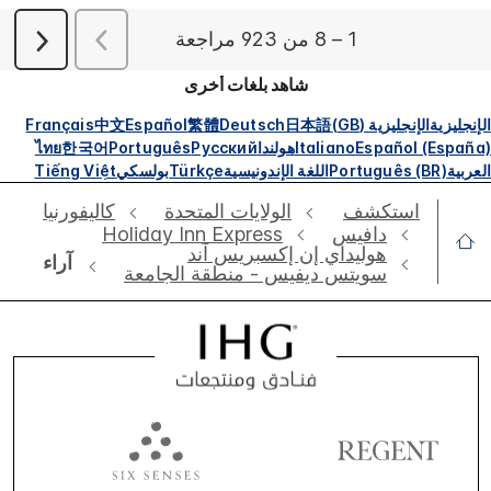
شاهد بلغات أخرى
الإنجليزية
الإنجليزية (GB)
日本語
Deutsch
繁體
Español
中文
Français
Español (España)
Italiano
هولندا
Русский
Português
한국어
ไทย
العربية
Português (BR)
اللغة الإندونيسية
Türkçe
بولسكي
Tiếng Việt
استكشف
الولايات المتحدة
كاليفورنيا
دافيس
Holiday Inn Express
هوليداي إن إكسبريس آند
آراء
سويتس ديفيس - منطقة الجامعة