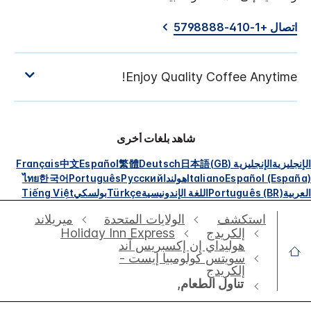
اتصال +1-410-5798888
شاهد بلغات أخرى
الإنجليزية
الإنجليزية (GB)
日本語
Deutsch
繁體
Español
中文
Français
Español (España)
Italiano
هولندا
Русский
Português
한국어
ไทย
العربية
Português (BR)
اللغة الإندونيسية
Türkçe
بولسكي
Tiếng Việt
استكشف
الولايات المتحدة
ميريلاند
إلكريدج
Holiday Inn Express
هوليداي إن إكسبريس آند
سويتس كولومبيا إيست -
إلكريدج
تناول الطعام,