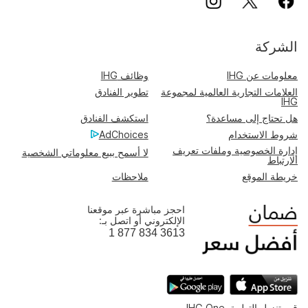
الشركة
معلومات عن IHG
وظائف IHG
العلامات التجارية العالمية لمجموعة
تطوير الفنادق
IHG
هل تحتاج إلى مساعدة؟
استكشف الفنادق
شروط الاستخدام
AdChoices
إدارة الخصوصية وملفات تعريف
لا أسمح ببيع معلوماتي الشخصية
الارتباط
خريطة الموقع
ملاحظات
احجز مباشرة عبر موقعنا
الإلكتروني أو اتصل بـ:
1 877 834 3613
قم بتنزيل التطبيق IHG One