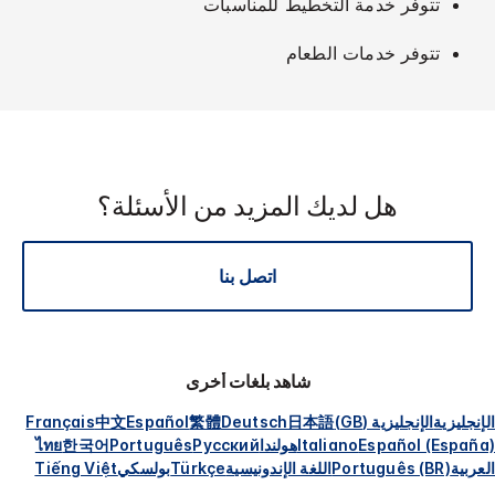
تتوفر خدمة التخطيط للمناسبات
تتوفر خدمات الطعام
هل لديك المزيد من الأسئلة؟
اتصل بنا
شاهد بلغات أخرى
الإنجليزية
الإنجليزية (GB)
日本語
Deutsch
繁體
Español
中文
Français
Español (España)
Italiano
هولندا
Русский
Português
한국어
ไทย
العربية
Português (BR)
اللغة الإندونيسية
Türkçe
بولسكي
Tiếng Việt