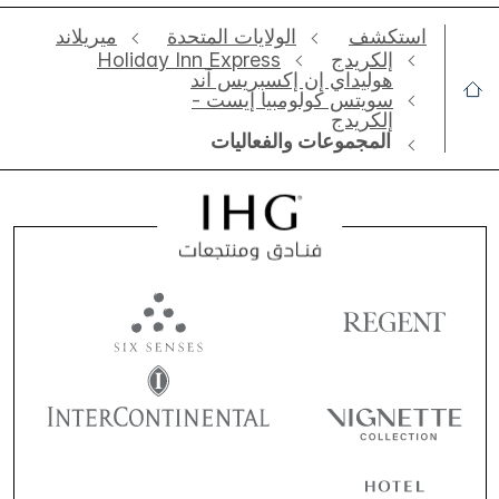
استكشف
الولايات المتحدة
ميريلاند
إلكريدج
Holiday Inn Express
هوليداي إن إكسبريس آند
سويتس كولومبيا إيست -
إلكريدج
المجموعات والفعاليات